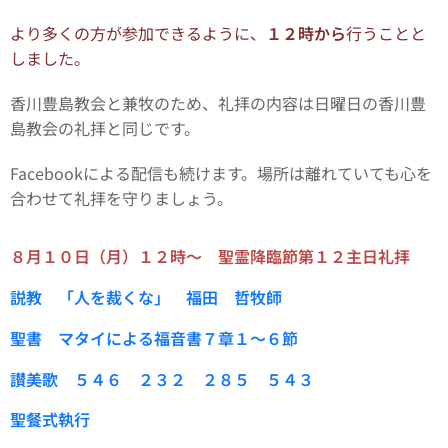
より多くの方が参加できるように、
１２時から
行うことと
しました。
香川豊島教会と兼牧のため、礼拝の内容は日曜日の香川豊
島教会の礼拝と同じです。
Facebookによる配信も続けます。場所は離れていても心を
合わせて礼拝を守りましょう。
８月１０
日（月）１２時～ 聖霊降臨節第１２主日礼拝
説教 「人を裁くな」 福田 哲牧師
聖書 マタイによる福音書７章１～６
節
讃美歌 ５４６ ２３２ ２８５ ５４３
聖餐式執行