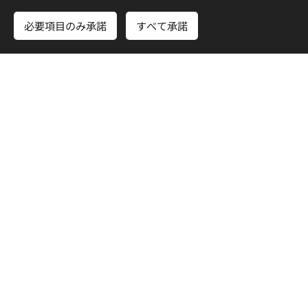
定期的に報告書を発行・配信します。
必要項目のみ承諾
すべて承諾
さあ、はじめよう
無料でホームページを作成しよう！
書面での報告を希望される方は通信欄に「書面での報告
希望」とお書きください。
日本キリスト教団
香川直島伝道所
（直島キリスト教会）
〒761-3110
香川県香川郡直島町宮浦1872-1
お問い合わせは