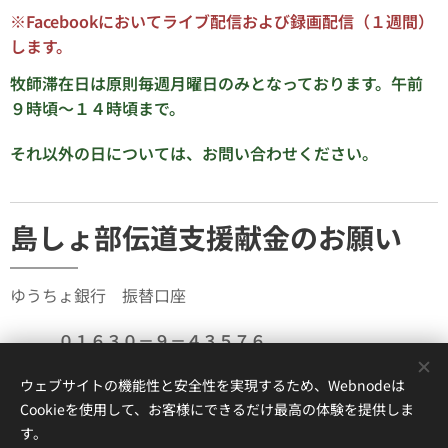
※
Facebookにおいてライブ配信および録画配信（１週間）
します。
牧師滞在日は原則毎週月曜日のみとなっております。午前
９時頃～１４時頃まで。
それ以外の日については、お問い合わせください。
島しょ部伝道支援献金のお願い
ゆうちょ銀行 振替口座
０１６３０－９－４３５７６
加入者名 香川分区島しょ部伝道委員会
ウェブサイトの機能性と安全性を実現するため、Webnodeは
Cookieを使用して、お客様にできるだけ最高の体験を提供しま
豊島、直島、小豆島にある教会をお支えください。
す。